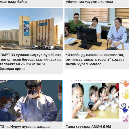
мрагдаад байна
үйлчилгээ үзүүлж эхэллээ
ЭМҮТ 33 сувилагчид тус бүр 30 сая
“Ихсийн дутмагшлын оношилгоо,
грөг олгосон бөгөөд, зээлийн эрх нь
эмчилгээ, хяналт, төрөлт” сэдэвт
талгаажсан 26 СУВИЛАГЧ
цахим хурал боллоо
йрандаа оржээ
ТЭ нь Нуруу нугасны хавдар,
Таны хүүхдэд АМИН ДЭМ