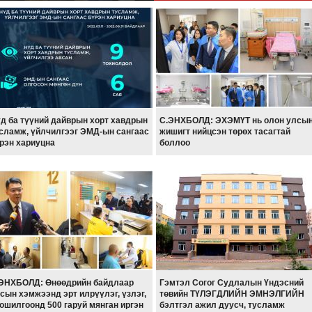
д ба түүний дайврын хорт хавдрын
С.ЭНХБОЛД: ЭХЭМҮТ нь олон улсы
сламж, үйлчилгээг ЭМД-ын сангаас
жишигт нийцсэн төрөх тасагтай
рэн хариуцна
боллоо
ЭНХБОЛД: Өнөөдрийн байдлаар
Гэмтэл Согог Судлалын Үндэсний
сын хэмжээнд эрт илрүүлэг, үзлэг,
төвийн ТҮЛЭГДЛИЙН ЭМНЭЛГИЙН
ошилгоонд 500 гаруй мянган иргэн
бэлтгэл ажил дуусч, тусламж