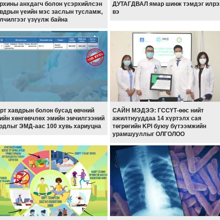
рхины анхдагч болон үсэрхийлсэн
ДУТАГДВАЛ ямар шинж тэмдэг илрэ
вдрын үеийн мэс заслын тусламж,
вэ
лчилгээг үзүүлж байна
рт хавдрын болон бусад өвчний
САЙН МЭДЭЭ: ГССҮТ-өөс нийт
ийн хөнгөвчлөх эмийн эмчилгээний
ажилтнууддаа 14 хүртэлх сая
рдлыг ЭМД-аас 100 хувь хариуцна
төгрөгийн KPI буюу бүтээмжийн
урамшууллыг ОЛГОЛОО