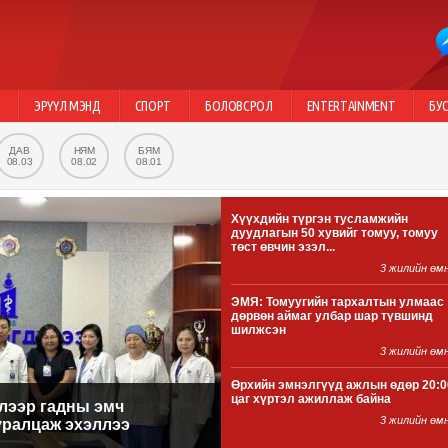
Г
ЭРҮҮЛ МЭНД
СПОРТ
БОЛОВСРОЛ
ENTERTAINMENT
БУ
ДАВ
НЯМ
БЯМ
08.03
08.02
08.01
Хүүхдийн түргэн тусламжийн
дуудлагын 50 хувийг томуу, томуу
төст өвчин эзэл...
3 жилийн өм
ЭМЯ: Томуугийн тархалтын улмаас
дөрвөн аймаг улбар шар түвшинд
шилжсэн
3 жилийн өм
Өрхийн эмнэлгүүд ажлын өдөр 20:0
цаг хүртэл ажиллаж байна
лээр гадны эмч
3 жилийн өм
уралцаж эхэллээ