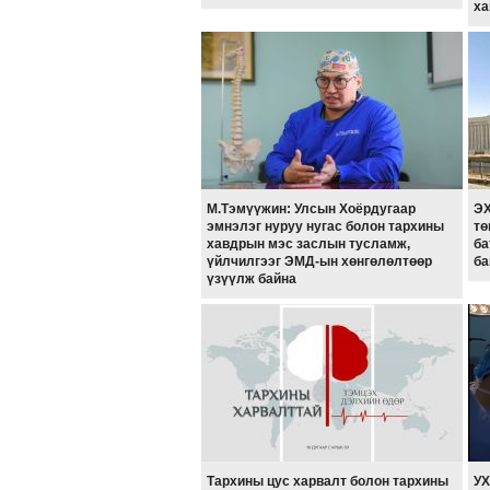
ха
М.Тэмүүжин: Улсын Хоёрдугаар
ЭХ
эмнэлэг нуруу нугас болон тархины
тө
хавдрын мэс заслын тусламж,
ба
үйлчилгээг ЭМД-ын хөнгөлөлтөөр
ба
үзүүлж байна
Тархины цус харвалт болон тархины
УХ