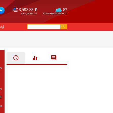
o
3,593.83
₮
8
АНУ ДОЛЛАР
УЛААНБААТАР ХОТ
САД
нө
нө
0
нө