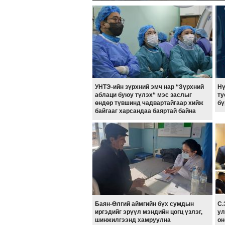
УНТЭ-ийн зүрхний эмч нар “Зүрхний
Нү
аблаци буюу түлэх“ мэс заслыг
ту
өндөр түвшинд чадвартайгаар хийж
бү
байгааг харсандаа баяртай байна
Баян-Өлгий аймгийн бүх сумдын
С.
иргэдийг эрүүл мэндийн цогц үзлэг,
ул
шинжилгээнд хамруулна
он