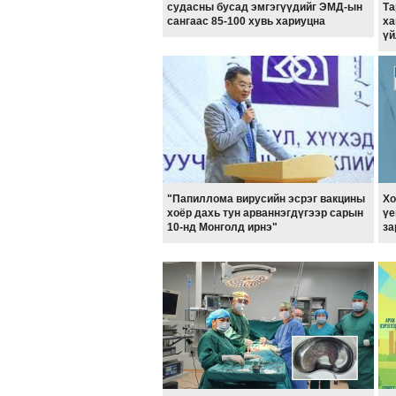
судасны бусад эмгэгүүдийг ЭМД-ын
Та
сангаас 85-100 хувь хариуцна
ха
үй
"Папиллома вирусийн эсрэг вакцины
Хо
хоёр дахь тун aрваннэгдүгээр сарын
үе
10-нд Монголд ирнэ"
за