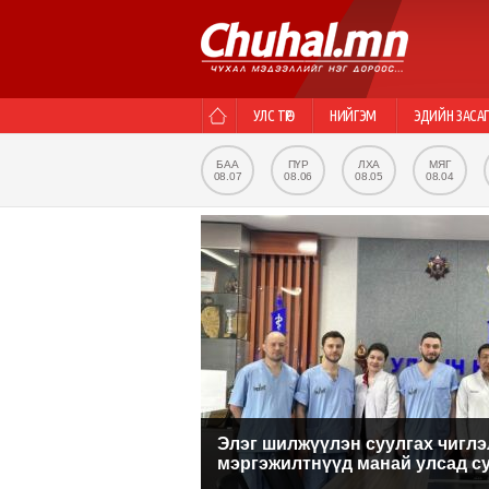
УЛС ТӨР
НИЙГЭМ
ЭДИЙН ЗАСА
БАА
ПҮР
ЛХА
МЯГ
08.07
08.06
08.05
08.04
Элэг шилжүүлэн суулгах чиглэ
мэргэжилтнүүд манай улсад с