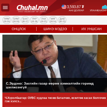
3,593.87
₮
АНУ ДОЛЛАР
УЛААНБААТАР
УЛС
ТӨР
НЯМ
БЯМ
БАА
ПҮР
ЛХА
МЯГ
ДАВ
08.09
08.08
08.07
08.06
08.05
08.04
08.03
НИЙГЭМ
ОНЦЛОХ
ШИНЭ МЭДЭЭ
ИХ УНШСАН
ЭДИЙН
ЗАСАГ
ЭРҮҮЛ
МЭНД
СПОРТ
БОЛОВСРОЛ
ENTERTAINMENT
ДЭЛХИЙН
МЭДЭЭ
С.Эрдэнэ: Засгийн газар өөрөө хэмнэлтийн горимд
шилжсэнгүй
БИЗНЕС
МЭДЭЭ
Ч.Хүрэлбаатар: ОУВС худлаа төсөв баталчих, өсөлтөө хасах болгочих
НИЙСЛЭЛ
гэж хэлсэ...
ТАНИН