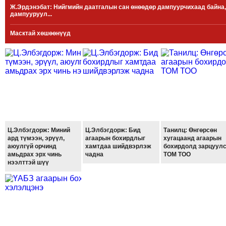
Ж.Эрдэнэбат: Нийгмийн даатгалын сан өнөөдөр дампуурчихаад байна,
МЭДЭХҮЙ
дампууруул...
ТЕХНОЛОГИ
Масктай хөшөөнүүд
ЭРДЭНЭТ
ҮЙЛДВЭРИЙН
ЭРГЭН
ТОЙРОНД
ХАВРЫН
ЧУУЛГАНЫ
ЭРГЭН
ТОЙРОНД
Ц.Элбэгдорж: Миний
Ц.Элбэгдорж: Бид
Танилц: Өнгөрсөн
ард түмээн, эрүүл,
агаарын бохирдлыг
хугацаанд агаарын
"ОУВС"-
аюулгүй орчинд
хамтдаа шийдвэрлэж
бохирдолд зарцуул
ИЙН
амьдрах эрх чинь
чадна
ТОМ ТОО
нээлттэй шүү
ЭРГЭН
ТОЙРОНД
"ЖИ
ТАЙМ"ЫН
ЭРГЭН