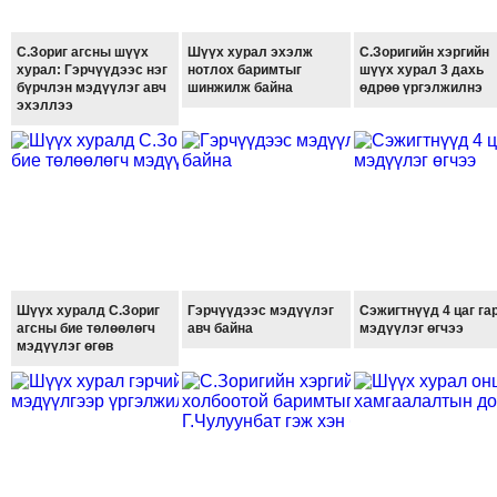
ТОЙРОНД
ЗӨРЧЛИЙН
С.Зориг агсны шүүх
Шүүх хурал эхэлж
С.Зоригийн хэргийн
хурал: Гэрчүүдээс нэг
нотлох баримтыг
шүүх хурал 3 дахь
ХУУЛИЙН
бүрчлэн мэдүүлэг авч
шинжилж байна
өдрөө үргэлжилнэ
ЭРГЭН
эхэллээ
ТОЙРОНД
ЕРӨНХИЙЛӨГЧИЙН
СОНГУУЛЬ-2017
Шүүх хуралд С.Зориг
Гэрчүүдээс мэдүүлэг
Сэжигтнүүд 4 цаг га
агсны бие төлөөлөгч
авч байна
мэдүүлэг өгчээ
мэдүүлэг өгөв