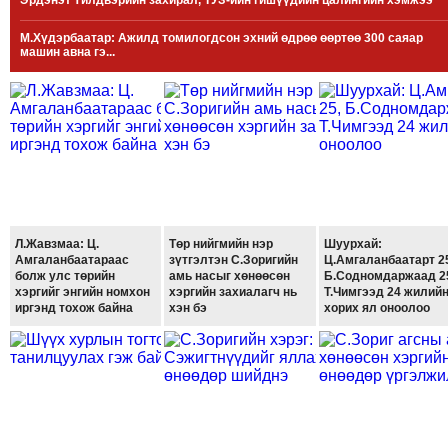
Эрдэнэт Үйлдвэрийн захирал, ТУЗ-ийн гишүүдийн цалингийн хэмжээ
МЭДЭХҮЙ
М.Хүдэрбаатар: Ажилд томилогдсон эхний өдрөө өөртөө 300 саяар
ТЕХНОЛОГИ
машин авна гэ...
ЭРДЭНЭТ
ҮЙЛДВЭРИЙН
ЭРГЭН
ТОЙРОНД
ХАВРЫН
ЧУУЛГАНЫ
ЭРГЭН
Л.Жавзмаа: Ц.
Төр нийгмийн нэр
Шуурхай:
ТОЙРОНД
Амгаланбаатараас
зүтгэлтэн С.Зоригийн
Ц.Амгаланбаатарт 2
болж улс төрийн
амь насыг хөнөөсөн
Б.Содномдаржаад 2
"ОУВС"-
хэргийг энгийн номхон
хэргийн захиалагч нь
Т.Чимгээд 24 жилий
ИЙН
иргэнд тохож байна
хэн бэ
хорих ял оноолоо
ЭРГЭН
ТОЙРОНД
"ЖИ
ТАЙМ"ЫН
ЭРГЭН