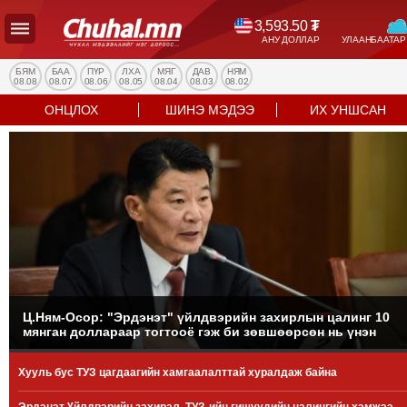
3,593.50
₮
АНУ ДОЛЛАР
УЛААНБААТАР
УЛС
ТӨР
БЯМ
БАА
ПҮР
ЛХА
МЯГ
ДАВ
НЯМ
08.08
08.07
08.06
08.05
08.04
08.03
08.02
НИЙГЭМ
ОНЦЛОХ
ШИНЭ МЭДЭЭ
ИХ УНШСАН
ЭДИЙН
ЗАСАГ
ЭРҮҮЛ
МЭНД
СПОРТ
БОЛОВСРОЛ
ENTERTAINMENT
ДЭЛХИЙН
МЭДЭЭ
Ц.Ням-Осор: "Эрдэнэт" үйлдвэрийн захирлын цалинг 10
мянган доллараар тогтооё гэж би зөвшөөрсөн нь үнэн
БИЗНЕС
МЭДЭЭ
Хууль бус ТУЗ цагдаагийн хамгаалалттай хуралдаж байна
НИЙСЛЭЛ
ТАНИН