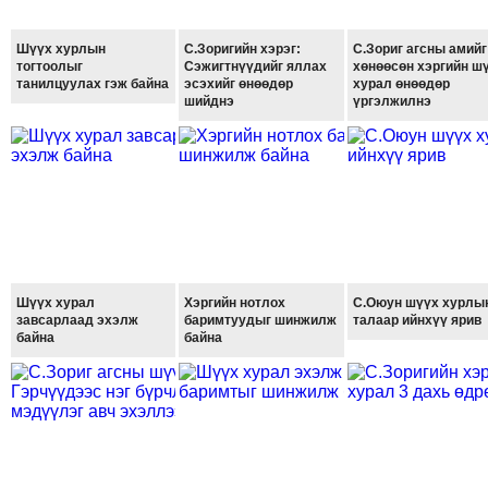
ТОЙРОНД
ГРАНАТ
Шүүх хурлын
С.Зоригийн хэрэг:
С.Зориг агсны амийг
ДЭЛБЭРСЭН
тогтоолыг
Сэжигтнүүдийг яллах
хөнөөсөн хэргийн ш
танилцуулах гэж байна
эсэхийг өнөөдөр
хурал өнөөдөр
ОСЛЫН
шийднэ
үргэлжилнэ
ЭРГЭН
ТОЙРОНД
ТӨВСИЙН
ТОДОТГОЛЫН
ЭРГЭН
ТОЙРОНД
ЕРӨНХИЙЛӨГЧИЙН
Шүүх хурал
Хэргийн нотлох
С.Оюун шүүх хурлы
СОНГУУЛИЙН
завсарлаад эхэлж
баримтуудыг шинжилж
талаар ийнхүү ярив
байна
байна
ЭРГЭН
ТОЙРОНД
29
ДҮГЭЭР
СУРГУУЛИЙН
ЭРГЭН