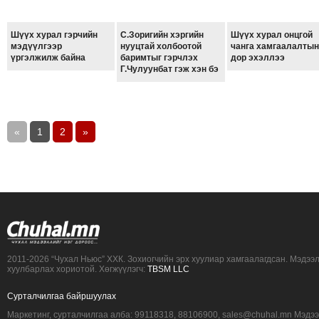
Шүүх хурал гэрчийн
С.Зоригийн хэргийн
Шүүх хурал онцгой
мэдүүлгээр
нууцтай холбоотой
чанга хамгаалалтын
үргэлжилж байна
баримтыг гэрчлэх
дор эхэллээ
Г.Чулуунбат гэж хэн бэ
«
1
2
»
2011-2026 “Чухал Ньюс” ХХК. Зохиогчийн эрх хуулиар хамгаалагдсан. Мэдээ
хуулбарлах хориотой. Хөгжүүлэгч:
TBSM LLC
Сурталчилгаа байршуулах
Маркетинг, сурталчилгаа алба: 99118318, 88106900, sales@chuhal.mn Мэдэ