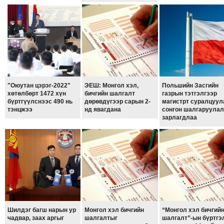
ТОЙРОНД
ЗӨРЧЛИЙН
ХУУЛИЙН
ЭРГЭН
ТОЙРОНД
ЕРӨНХИЙЛӨГЧИЙН
"Оюутан цэрэг-2022"
ЭЕШ: Монгол хэл,
Польшийн Засгийн
СОНГУУЛЬ-2017
хөтөлбөрт 1472 хүн
бичгийн шалгалт
газрын тэтгэлгээр
бүртгүүлснээс 490 нь
дөрөвдүгээр сарын 2-
магистрт суралцуул
тэнцжээ
нд явагдана
сонгон шалгаруулал
зарлагдлаа
Шилдэг багш нарын ур
Монгол хэл бичгийн
“Монгол хэл бичгий
чадвар, заах аргыг
шалгалтыг
шалгалт”-ын бүртгэ