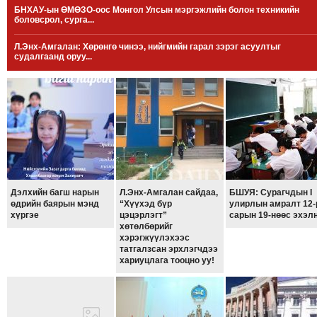
БНХАУ-ын ӨМӨЗО-оос Монгол Улсын мэргэжлийн болон техникийн
МЭДЭХҮЙ
боловсрол, сурга...
ТЕХНОЛОГИ
Л.Энх-Амгалан: Хөрөнгө чинээ, нийгмийн гарал зэрэг асуултыг
ЭРДЭНЭТ
судалгаанд оруу...
ҮЙЛДВЭРИЙН
ЭРГЭН
ТОЙРОНД
ХАВРЫН
ЧУУЛГАНЫ
ЭРГЭН
ТОЙРОНД
Дэлхийн багш нарын
Л.Энх-Амгалан сайдаа,
БШУЯ: Сурагчдын I
"ОУВС"-
өдрийн баярын мэнд
“Хүүхэд бүр
улирлын амралт 12-
ИЙН
хүргэе
цэцэрлэгт”
сарын 19-нөөс эхэл
хөтөлбөрийг
ЭРГЭН
хэрэгжүүлэхээс
татгалзсан эрхлэгчдээ
ТОЙРОНД
хариуцлага тооцно уу!
"ЖИ
ТАЙМ"ЫН
ЭРГЭН