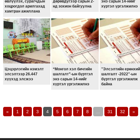
өвлүүлэх, сурагчдын
дөрөвдүгээр сарын 2-
энэ сарын 14-нийг
хоцрогдол арилгахад
нд зохион байгуулна
хүртэл үргэлжилнэ
хамтран ажиллана
Цэцэрлэгийн нэмэлт
“Монгол хэл бичгийн
"Элсэлтийн ерөнхий
элсэлтээр 26.447
шалгалт”-ын бүртгэл
шалгалт -2022"-ын
хүүхэд элсжээ
энэ сарын 14-нийг
бүртгэл үргэлжилж
хүртэл үргэлжилнэ
байна
«
1
2
3
4
5
6
7
8
...
31
32
»