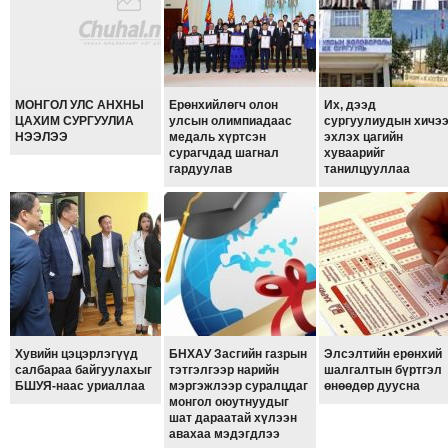
ТОЙРОНД
ГРАНАТ
ДЭЛБЭРСЭН
ОСЛЫН
МОНГОЛ УЛС АНХНЫ
Ерөнхийлөгч олон
Их, дээд
ЭРГЭН
ЦАХИМ СУРГУУЛИА
улсын олимпиадаас
сургуулиудын хичэ
ТОЙРОНД
НЭЭЛЭЭ
медаль хүртсэн
эхлэх цагийн
сурагчдад шагнал
хуваарийг
ТӨВСИЙН
гардуулав
танилцууллаа
ТОДОТГОЛЫН
ЭРГЭН
ТОЙРОНД
ЕРӨНХИЙЛӨГЧИЙН
СОНГУУЛИЙН
ЭРГЭН
ТОЙРОНД
Хувийн цэцэрлэгүүд
БНХАУ Засгийн газрын
Элсэлтийн ерөнхий
29
салбараа байгуулахыг
тэтгэлгээр нарийн
шалгалтын бүртгэл
БШУЯ-наас уриаллаа
мэргэжлээр суралцдаг
өнөөдөр дуусна
ДҮГЭЭР
монгол оюутнуудыг
СУРГУУЛИЙН
шат дараатай хүлээн
авахаа мэдэгдлээ
ЭРГЭН