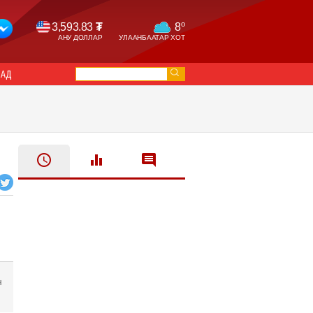
o
3,593.83
₮
8
АНУ ДОЛЛАР
УЛААНБААТАР ХОТ
САД
н