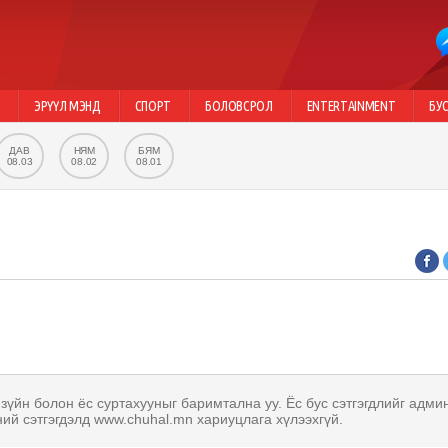
Г
ЭРҮҮЛ МЭНД
СПОРТ
БОЛОВСРОЛ
ENTERTAINMENT
БУ
ДАВ
НЯМ
БЯМ
08.03
08.02
08.01
 зүйн болон ёс суртахууныг баримтална уу. Ёс бус сэтгэгдлийг адми
ний сэтгэгдэлд www.chuhal.mn хариуцлага хүлээхгүй.