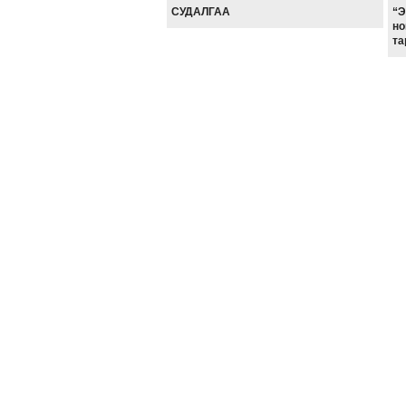
СУДАЛГАА
“Э
но
та