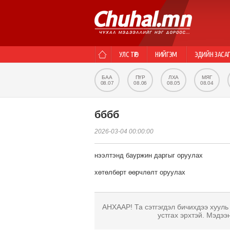
УЛС ТӨР
НИЙГЭМ
ЭДИЙН ЗАСА
БАА
ПҮР
ЛХА
МЯГ
08.07
08.06
08.05
08.04
бббб
2026-03-04 00:00:00
нээлтэнд бауржин даргыг оруулах
хөтөлбөрт өөрчлөлт оруулах
АНХААР! Та сэтгэгдэл бичихдээ хууль
устгах эрхтэй. Мэдээ