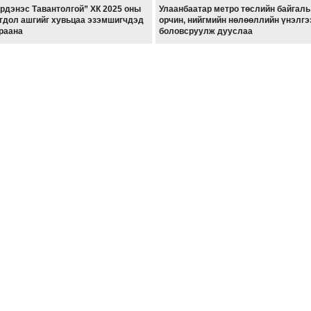
рдэнэс Тавантолгой” ХК 2025 оны
Улаанбаатар метро төслийн байгаль
гдол ашгийг хувьцаа эзэмшигчдэд
орчин, нийгмийн нөлөөллийн үнэлгэ
раана
боловсруулж дууслаа