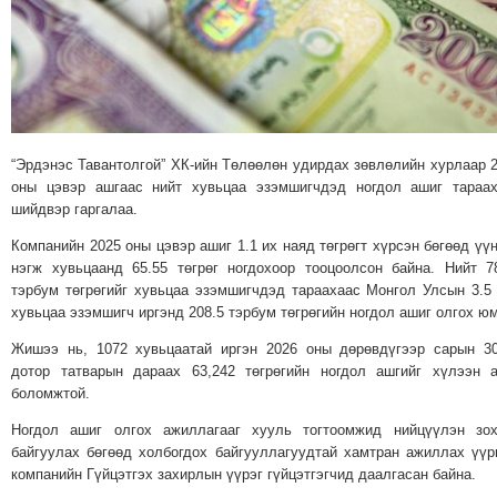
МЭДЭХҮЙ
ТЕХНОЛОГИ
ЭРДЭНЭТ
ҮЙЛДВЭРИЙН
ЭРГЭН
“Эрдэнэс Тавантолгой” ХК-ийн Төлөөлөн удирдах зөвлөлийн хурлаар 
ТОЙРОНД
оны цэвэр ашгаас нийт хувьцаа эзэмшигчдэд ногдол ашиг тараа
ХАВРЫН
шийдвэр гаргалаа.
ЧУУЛГАНЫ
Компанийн 2025 оны цэвэр ашиг 1.1 их наяд төгрөгт хүрсэн бөгөөд үү
ЭРГЭН
нэгж хувьцаанд 65.55 төгрөг ногдохоор тооцоолсон байна. Нийт 7
ТОЙРОНД
тэрбум төгрөгийг хувьцаа эзэмшигчдэд тараахаас Монгол Улсын 3.5
"ОУВС"-
хувьцаа эзэмшигч иргэнд 208.5 тэрбум төгрөгийн ногдол ашиг олгох юм
ИЙН
Жишээ нь, 1072 хувьцаатай иргэн 2026 оны дөрөвдүгээр сарын 3
ЭРГЭН
дотор татварын дараах 63,242 төгрөгийн ногдол ашгийг хүлээн 
боломжтой.
ТОЙРОНД
"ЖИ
Ногдол ашиг олгох ажиллагааг хууль тогтоомжид нийцүүлэн зох
ТАЙМ"ЫН
байгуулах бөгөөд холбогдох байгууллагуудтай хамтран ажиллах үүр
компанийн Гүйцэтгэх захирлын үүрэг гүйцэтгэгчид даалгасан байна.
ЭРГЭН