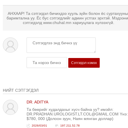
ТОЙРОНД
ГРАНАТ
АНХААР! Та сэтгэгдэл бичихдээ хууль зүйн болон ёс суртахууны
ДЭЛБЭРСЭН
баримтална уу. Ёс бус сэтгэгдлийг админ устгах эрхтэй. Мэдээн
сэтгэгдэлд www.chuhal.mn хариуцлага хүлээхгүй.
ОСЛЫН
ЭРГЭН
ТОЙРОНД
ТӨВСИЙН
ТОДОТГОЛЫН
ЭРГЭН
Сэтгэгдэл нэмэх
ТОЙРОНД
ЕРӨНХИЙЛӨГЧИЙН
СОНГУУЛИЙН
ЭРГЭН
НИЙТ СЭТГЭГДЭЛ
ТОЙРОНД
DR. ADITYA
29
Та бөөрийг худалдахыг хүсч байна уу? имэйл:
ДҮГЭЭР
DR.PRADHAN.UROLOGIST.LT.COL@GMAIL.COM Yнэ:
$780, 000 (Долоон зуун, Наян мянган доллар)
СУРГУУЛИЙН
2026/03/01
197.211.52.78
ЭРГЭН