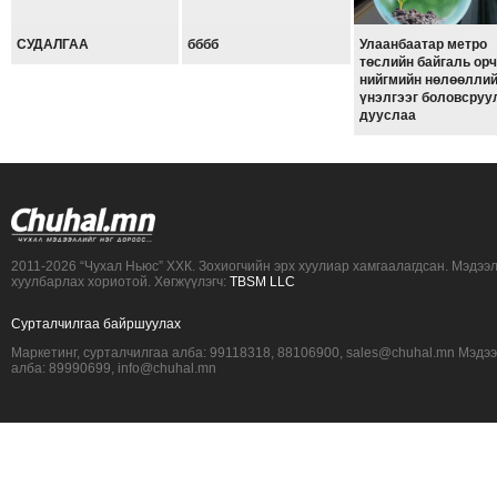
СУДАЛГАА
бббб
Улаанбаатар метро
төслийн байгаль орч
нийгмийн нөлөөлли
үнэлгээг боловсруу
дууслаа
2011-2026 “Чухал Ньюс” ХХК. Зохиогчийн эрх хуулиар хамгаалагдсан. Мэдээ
хуулбарлах хориотой. Хөгжүүлэгч:
TBSM LLC
Сурталчилгаа байршуулах
Маркетинг, сурталчилгаа алба: 99118318, 88106900, sales@chuhal.mn Мэдэ
алба: 89990699, info@chuhal.mn