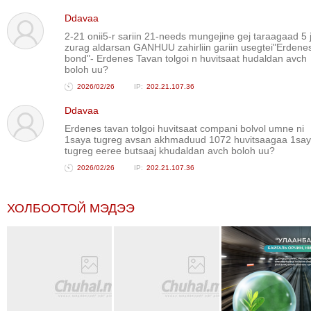
ТОЙРОНД
Ddavaa
ЗӨРЧЛИЙН
2-21 onii5-r sariin 21-needs mungejine gej taraagaad 5 j
zurag aldarsan GANHUU zahirliin gariin usegtei"Erdene
ХУУЛИЙН
bond"- Erdenes Tavan tolgoi n huvitsaat hudaldan avch
ЭРГЭН
boloh uu?
ТОЙРОНД
2026/02/26
202.21.107.36
ЕРӨНХИЙЛӨГЧИЙН
Ddavaa
СОНГУУЛЬ-2017
Erdenes tavan tolgoi huvitsaat compani bolvol umne ni
1saya tugreg avsan akhmaduud 1072 huvitsaagaa 1sa
tugreg eeree butsaaj khudaldan avch boloh uu?
2026/02/26
202.21.107.36
ХОЛБООТОЙ МЭДЭЭ