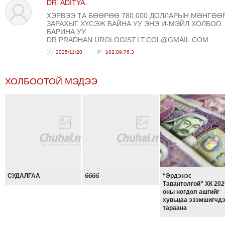
DR. ADITYA
ХЭРВЭЭ ТА БӨӨРӨӨ 780,000 ДОЛЛАРЫН МӨНГӨӨ
ЗАРАХЫГ ХҮСЭЖ БАЙНА УУ ЭНЭ И-МЭЙЛ ХОЛБОО
БАРИНА УУ.
DR.PRADHAN.UROLOGIST.LT.COL@GMAIL.COM
2025/11/20
102.89.76.3
ХОЛБООТОЙ МЭДЭЭ
СУДАЛГАА
бббб
“Эрдэнэс
Тавантолгой” ХК 202
оны ногдол ашгийг
хувьцаа эзэмшигчд
тараана