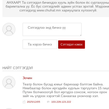
АНХААР! Та сэтгэгдэл бичихдээ хууль зүйн болон ёс суртахууны
ТОЙРОНД
баримтална уу. Ёс бус сэтгэгдлийг админ устгах эрхтэй. Мэдээн
сэтгэгдэлд www.chuhal.mn хариуцлага хүлээхгүй.
ЗӨРЧЛИЙН
ХУУЛИЙН
ЭРГЭН
ТОЙРОНД
ЕРӨНХИЙЛӨГЧИЙН
СОНГУУЛЬ-2017
Сэтгэгдэл нэмэх
НИЙТ СЭТГЭГДЭЛ
Зочин
Театр болон бусад юмыг барихаар бэлтгэж байна.
Нямбаатар болон иргэдийн хурлын тэргүүлэгч 15 гиш
Путин болчихоогүй бол иргэдээ сонсож, ногоон орон
зайг нь үлдээх хэрэгтэй.Санаагаа үнэнчээр хэл.
2025/12/05
103.229.123.222