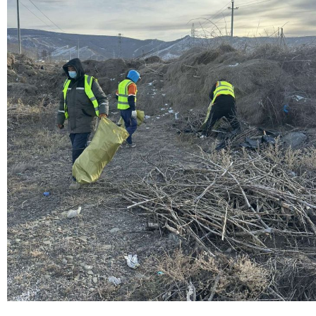
МЭДЭХҮЙ
ТЕХНОЛОГИ
ЭРДЭНЭТ
ҮЙЛДВЭРИЙН
ЭРГЭН
ТОЙРОНД
ХАВРЫН
ЧУУЛГАНЫ
ЭРГЭН
ТОЙРОНД
"ОУВС"-
ИЙН
ЭРГЭН
ТОЙРОНД
"ЖИ
ТАЙМ"ЫН
ЭРГЭН