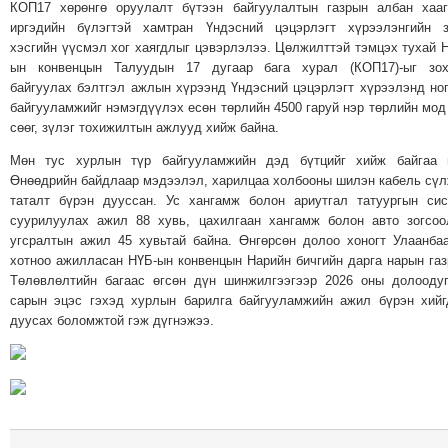
КОП17 хөрөнгө оруулалт бүтээн байгуулалтын газрын албан хаа
ТОЙРОНД
иргэдийн бүлэгтэй хамтран Үндэсний цэцэрлэгт хүрээлэнгийн з
ГРАНАТ
хэсгийн үүсмэл хог хаягдлыг цэвэрлэлээ. Цөлжилттэй тэмцэх тухай 
ДЭЛБЭРСЭН
ын конвенцын Талуудын 17 дугаар бага хурал (КОП17)-ыг зох
ОСЛЫН
байгуулах бэлтгэл ажлын хүрээнд Үндэсний цэцэрлэгт хүрээлэнд но
байгууламжийг нэмэгдүүлэх есөн төрлийн 4500 гаруй нэр төрлийн мод
ЭРГЭН
сөөг, зүлэг тохижилтын ажлууд хийж байна.
ТОЙРОНД
Мөн тус хурлын түр байгууламжийн дэд бүтцийг хийж байгаа 
ТӨВСИЙН
Өнөөдрийн байдлаар мэдээлэл, харилцаа холбооны шилэн кабель сү
ТОДОТГОЛЫН
таталт бүрэн дууссан. Ус хангамж болон ариутгал татуургын си
ЭРГЭН
суурилуулах ажил 88 хувь, цахилгаан хангамж болон авто зогсо
ТОЙРОНД
угсралтын ажил 45 хувьтай байна. Өнгөрсөн долоо хоногт Улаанба
хотноо ажилласан НҮБ-ын конвенцын Нарийн бичгийн дарга нарын га
ЕРӨНХИЙЛӨГЧИЙН
Төлөвлөлтийн багаас өгсөн дүн шинжилгээгээр 2026 оны долооду
СОНГУУЛИЙН
сарын эцэс гэхэд хурлын барилга байгууламжийн ажил бүрэн хий
ЭРГЭН
дуусах боломжтой гэж дүгнэжээ.
ТОЙРОНД
29
ДҮГЭЭР
СУРГУУЛИЙН
ЭРГЭН