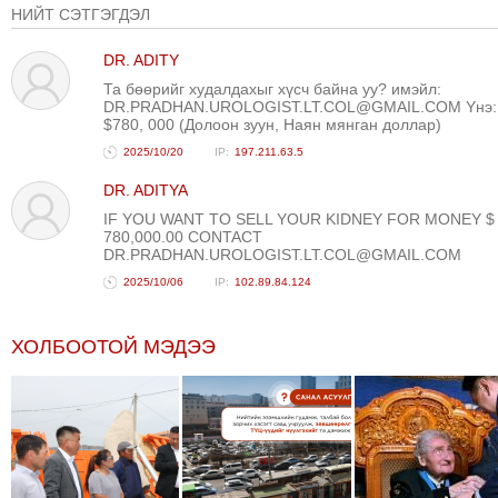
НИЙТ СЭТГЭГДЭЛ
ТОЙРОНД
ЗӨРЧЛИЙН
DR. ADITY
ХУУЛИЙН
Та бөөрийг худалдахыг хүсч байна уу? имэйл:
DR.PRADHAN.UROLOGIST.LT.COL@GMAIL.COM Yнэ:
ЭРГЭН
$780, 000 (Долоон зуун, Наян мянган доллар)
ТОЙРОНД
2025/10/20
197.211.63.5
ЕРӨНХИЙЛӨГЧИЙН
DR. ADITYA
СОНГУУЛЬ-2017
IF YOU WANT TO SELL YOUR KIDNEY FOR MONEY $
780,000.00 CONTACT
DR.PRADHAN.UROLOGIST.LT.COL@GMAIL.COM
2025/10/06
102.89.84.124
ХОЛБООТОЙ МЭДЭЭ