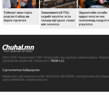
Түймэрт орон гэрээ
Зөвшөөрөлгүй ТҮЦ-
Эрдэнэтийн зэсийн
алдсан 4 айлд иж
үүдийг нүүлгэх эсэх
ордыг нээсэн чех
бүрэн гэр өгчээ
талаар иргэдээс санал
геологичид хүндэтг
авч эхэллээ
үзүүллээ
2011-2026 “Чухал Ньюс” ХХК. Зохиогчийн эрх хуулиар хамгаалагдсан. Мэдээ
хуулбарлах хориотой. Хөгжүүлэгч:
TBSM LLC
Сурталчилгаа байршуулах
Маркетинг, сурталчилгаа алба: 99118318, 88106900, sales@chuhal.mn Мэдэ
алба: 89990699, info@chuhal.mn