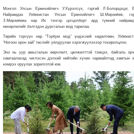
МЭДЭХҮЙ
Монгол Улсын Ерөнхийлөгч У.Хүрэлсүх, гэргий Л.Болорцэцэг, Б
Найрамдах Узбекистан Улсын Ерөнхийлөгч Ш.Мирзиёев, гэр
ТЕХНОЛОГИ
З.Мирзиёева нар Их тэнгэр цогцолборт ард түмний найрамд
ЭРДЭНЭТ
нөхөрлөлийг бэлгэдэн дурсгалын мод тарилаа.
ҮЙЛДВЭРИЙН
Төрийн тэргүүн нар “Тэрбум мод” үндэсний хөдөлгөөн, Узбекис
ЭРГЭН
“Ногоон орон зай” төслийг уялдуулан хэрэгжүүлэхээр тохиролцлоо.
ТОЙРОНД
Энэ нь уур амьсгалын өөрчлөлт, цөлжилттэй тэмцэх, байгаль ор
ХАВРЫН
хамгаалахад чиглэсэн дэлхий нийтийн хүчин чармайлтад хамтын 
ЧУУЛГАНЫ
нэмрээ оруулах зорилготой юм.
ЭРГЭН
ТОЙРОНД
"ОУВС"-
ИЙН
ЭРГЭН
ТОЙРОНД
"ЖИ
ТАЙМ"ЫН
ЭРГЭН