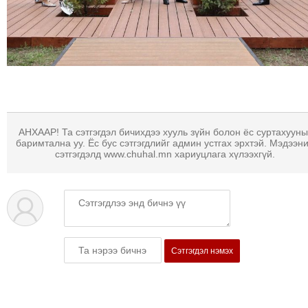
ТОЙРОНД
ГРАНАТ
ДЭЛБЭРСЭН
ОСЛЫН
ЭРГЭН
ТОЙРОНД
ТӨВСИЙН
ТОДОТГОЛЫН
АНХААР! Та сэтгэгдэл бичихдээ хууль зүйн болон ёс суртахууны
баримтална уу. Ёс бус сэтгэгдлийг админ устгах эрхтэй. Мэдээн
ЭРГЭН
сэтгэгдэлд www.chuhal.mn хариуцлага хүлээхгүй.
ТОЙРОНД
ЕРӨНХИЙЛӨГЧИЙН
СОНГУУЛИЙН
ЭРГЭН
ТОЙРОНД
Сэтгэгдэл нэмэх
29
ДҮГЭЭР
СУРГУУЛИЙН
ЭРГЭН