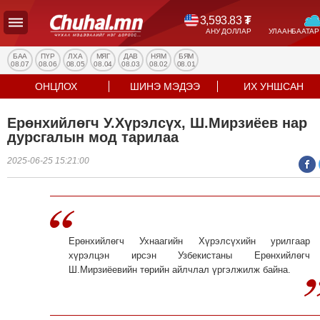
3,593.83
₮
АНУ ДОЛЛАР
УЛААНБААТАР
УЛС
ТӨР
БАА
ПҮР
ЛХА
МЯГ
ДАВ
НЯМ
БЯМ
08.07
08.06
08.05
08.04
08.03
08.02
08.01
НИЙГЭМ
ОНЦЛОХ
ШИНЭ МЭДЭЭ
ИХ УНШСАН
ЭДИЙН
ЗАСАГ
Ерөнхийлөгч У.Хүрэлсүх, Ш.Мирзиёев нар
ЭРҮҮЛ
дурсгалын мод тарилаа
МЭНД
2025-06-25 15:21:00
СПОРТ
БОЛОВСРОЛ
ENTERTAINMENT
ДЭЛХИЙН
Ерөнхийлөгч Ухнаагийн Хүрэлсүхийн урилгаар
МЭДЭЭ
хүрэлцэн ирсэн Узбекистаны Ерөнхийлөгч
БИЗНЕС
Ш.Мирзиёевийн төрийн айлчлал үргэлжилж байна.
МЭДЭЭ
НИЙСЛЭЛ
ТАНИН