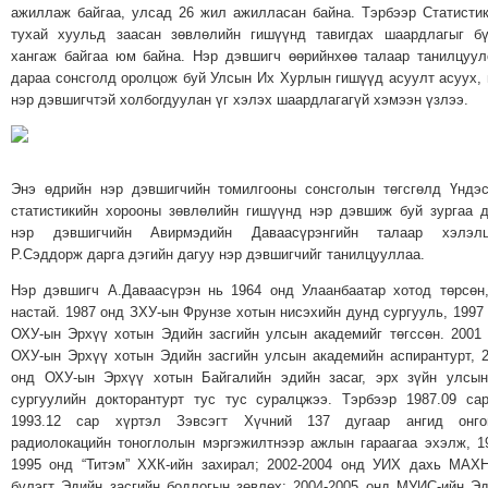
ажиллаж байгаа, улсад 26 жил ажилласан байна. Тэрбээр Статисти
тухай хуульд заасан зөвлөлийн гишүүнд тавигдах шаардлагыг б
хангаж байгаа юм байна. Нэр дэвшигч өөрийнхөө талаар танилцуу
дараа сонсголд оролцож буй Улсын Их Хурлын гишүүд асуулт асуух,
нэр дэвшигчтэй холбогдуулан үг хэлэх шаардлагагүй хэмээн үзлээ.
Энэ өдрийн нэр дэвшигчийн томилгооны сонсголын төгсгөлд Үндэ
статистикийн хорооны зөвлөлийн гишүүнд нэр дэвшиж буй зургаа 
нэр дэвшигчийн Авирмэдийн Даваасүрэнгийн талаар хэлэлц
Р.Сэддорж дарга дэгийн дагуу нэр дэвшигчийг танилцууллаа.
Нэр дэвшигч А.Даваасүрэн нь 1964 онд Улаанбаатар хотод төрсөн
настай. 1987 онд ЗХУ-ын Фрунзе хотын нисэхийн дунд сургууль, 1997
ОХУ-ын Эрхүү хотын Эдийн засгийн улсын академийг төгссөн. 2001
ОХУ-ын Эрхүү хотын Эдийн засгийн улсын академийн аспирантурт, 
онд ОХУ-ын Эрхүү хотын Байгалийн эдийн засаг, эрх зүйн улсы
сургуулийн докторантурт тус тус суралцжээ. Тэрбээр 1987.09 са
1993.12 сар хүртэл Зэвсэгт Хүчний 137 дугаар ангид онго
радиолокацийн тоноглолын мэргэжилтнээр ажлын гараагаа эхэлж, 1
1995 онд “Титэм” ХХК-ийн захирал; 2002-2004 онд УИХ дахь МАХ
бүлэгт Эдийн засгийн бодлогын зөвлөх; 2004-2005 онд МУИС-ийн Э