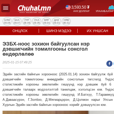
3,593.50
₮
АНУ ДОЛЛАР
УЛААНБААТАР
УЛС
ТӨР
БЯМ
БАА
ПҮР
ЛХА
МЯГ
ДАВ
НЯМ
08.08
08.07
08.06
08.05
08.04
08.03
08.02
НИЙГЭМ
ОНЦЛОХ
ШИНЭ МЭДЭЭ
ИХ УНШСАН
ЭДИЙН
ЗАСАГ
ЭЗБХ-ноос зохион байгуулсан нэр
ЭРҮҮЛ
дэвшигчийн томилгооны сонсгол
МЭНД
өндөрлөлөө
СПОРТ
2025-01-15 07:49:25
БОЛОВСРОЛ
ENTERTAINMENT
Эдийн засгийн байнгын хорооноос (2025.01.14) зохион байгуулж буй
дэвшигчийн томилгооны өнөөдрийн сонсголын төгсгөлд Үндэс
ДЭЛХИЙН
статистикийн хорооны зөвлөлийн гишүүнд нэр дэвшиж буй 6 
МЭДЭЭ
дэвшигчийн талаарх мэдээлэлтэй танилцаж, хэлэлцсэн юм. Үндэ
БИЗНЕС
статистикийн хорооны зөвлөлийн гишүүнд И.Батхүү, Т.Гарамжүг
МЭДЭЭ
А.Даваасүрэн, Г.Золбоо, Д.Мягмарцэрэн, Д.Цолмон нарыг Улсын
Хурлын Эдийн засгийн байнгын хорооноос нэрийг дэвшүүлсэн юм.
НИЙСЛЭЛ
ТАНИН