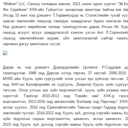
ТОЙРОНД
“Welken” LLC, Санхүү татварын зөвлөх; 2021 оноос одоог хүртэл “Эй Б
Жи Скрийнин” ХХК-ийн Гүйцэтгэх захирлаар ажиллаж байгаа юм ба
ГРАНАТ
Улсад 15 жил нэр дэвшигч Т.Гарамжүгдэр нь Статистикийн тухай ху
ДЭЛБЭРСЭН
заасан зөвлөлийн гишүүнд тавигдах шаардлагыг бүрэн хангасан ба
ОСЛЫН
Нэр дэвшигч өөрийнхөө талаар танилцуулсны дараа Улсын Их Ху
ЭРГЭН
гишүүд асуулт асуух шаардлагагүй хэмээн үзсэн бол Л.Соронзон
гишүүд зөвлөлийнхөө журам, үйл ажиллагаатай сайтар танилц
ТОЙРОНД
зарчмын дагуу ажиллахыг хүсэв.
ТӨВСИЙН
ТОДОТГОЛЫН
ЭРГЭН
Дараа нь нэр дэвшигч Дорждэрэмийн Цолмонг Р.Сэддорж да
ТОЙРОНД
танилцуулав. 1988 онд Дархан хотод төрсөн, 37 настай. 2006-2010
ЕРӨНХИЙЛӨГЧИЙН
МУИС-ийн Хууль зүйн сургуулийг олон улсын эрх зүйчээр төгссөн. 
СОНГУУЛИЙН
онд АНУ-ын Калифорнийн их сургууль, (Беркли) Хууль зүйн сургуу
ЭРГЭН
төгссөн. Олон улсын эрх зүйч мэргэжилтэй, хууль зүйн ухааны маг
зэрэгтэй. Тэрбээр 2010-2013 онд “Говийн зам” ХХК-д гэрээ
ТОЙРОНД
мэргэжилтэн; 2013-2016 онд өмгөөллийн “Батбаяр энд Партнерс” ХХН
29
ахлах хуульч, 2016 онд Ерөнхийлөгчийн Тамгын газарт Гадаад бодл
ДҮГЭЭР
зөвлөхийн туслах; 2016-2022 онд Хууль зүй, дотоод хэргийн яамны Х
зүйн бодлогын газрын мэргэжилтэн, шинжээч, ахлах шинжээч; 2
СУРГУУЛИЙН
2023 онд Хууль зүй, дотоод хэргийн яамны Хууль зүйн бодлогын га
ЭРГЭН