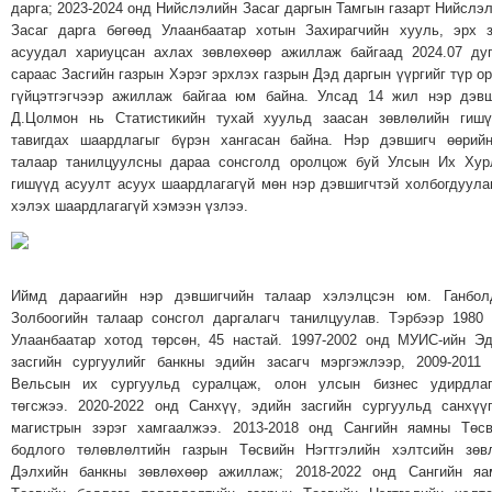
дарга; 2023-2024 онд Нийслэлийн Засаг даргын Тамгын газарт Нийслэ
ТОЙРОНД
Засаг дарга бөгөөд Улаанбаатар хотын Захирагчийн хууль, эрх 
ЗӨРЧЛИЙН
асуудал хариуцсан ахлах зөвлөхөөр ажиллаж байгаад 2024.07 ду
сараас Засгийн газрын Хэрэг эрхлэх газрын Дэд даргын үүргийг түр о
ХУУЛИЙН
гүйцэтгэгчээр ажиллаж байгаа юм байна. Улсад 14 жил нэр дэв
ЭРГЭН
Д.Цолмон нь Статистикийн тухай хуульд заасан зөвлөлийн гишү
ТОЙРОНД
тавигдах шаардлагыг бүрэн хангасан байна. Нэр дэвшигч өөрий
ЕРӨНХИЙЛӨГЧИЙН
талаар танилцуулсны дараа сонсголд оролцож буй Улсын Их Хур
гишүүд асуулт асуух шаардлагагүй мөн нэр дэвшигчтэй холбогдуула
СОНГУУЛЬ-2017
хэлэх шаардлагагүй хэмээн үзлээ.
Иймд дараагийн нэр дэвшигчийн талаар хэлэлцсэн юм. Ганбол
Золбоогийн талаар сонсгол даргалагч танилцуулав. Тэрбээр 1980
Улаанбаатар хотод төрсөн, 45 настай. 1997-2002 онд МУИС-ийн Э
засгийн сургуулийг банкны эдийн засагч мэргэжлээр, 2009-2011
Вельсын их сургуульд суралцаж, олон улсын бизнес удирдлаг
төгсжээ. 2020-2022 онд Санхүү, эдийн засгийн сургуульд санхүү
магистрын зэрэг хамгаалжээ. 2013-2018 онд Сангийн яамны Төс
бодлого төлөвлөлтийн газрын Төсвийн Нэгтгэлийн хэлтсийн зөв
Дэлхийн банкны зөвлөхөөр ажиллаж; 2018-2022 онд Сангийн яа