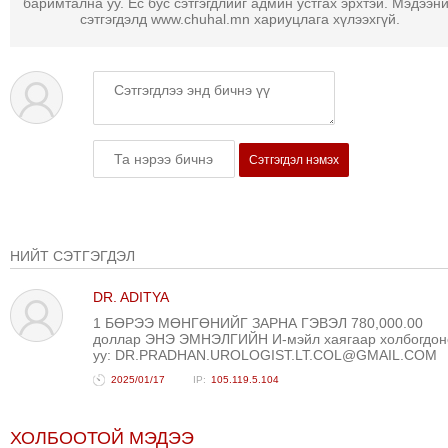
баримтална уу. Ёс бус сэтгэгдлийг админ устгах эрхтэй. Мэдээн
ТОЙРОНД
сэтгэгдэлд www.chuhal.mn хариуцлага хүлээхгүй.
ГРАНАТ
ДЭЛБЭРСЭН
ОСЛЫН
ЭРГЭН
ТОЙРОНД
Сэтгэгдэл нэмэх
ТӨВСИЙН
ТОДОТГОЛЫН
ЭРГЭН
ТОЙРОНД
НИЙТ СЭТГЭГДЭЛ
ЕРӨНХИЙЛӨГЧИЙН
СОНГУУЛИЙН
DR. ADITYA
ЭРГЭН
1 БӨРЭЭ МӨНГӨНИЙГ ЗАРНА ГЭВЭЛ 780,000.00
доллар ЭНЭ ЭМНЭЛГИЙН И-мэйл хаягаар холбогдон
ТОЙРОНД
уу: DR.PRADHAN.UROLOGIST.LT.COL@GMAIL.COM
29
2025/01/17
105.119.5.104
ДҮГЭЭР
СУРГУУЛИЙН
ХОЛБООТОЙ МЭДЭЭ
ЭРГЭН