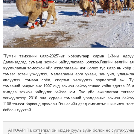
МЭДЭХҮЙ
ТЕХНОЛОГИ
ЭРДЭНЭТ
ҮЙЛДВЭРИЙН
ЭРГЭН
ТОЙРОНД
ХАВРЫН
“Түмэн тэмээний баяр-2025”-ыг хоёрдугаар сарын 1-3-ны өдрүү
ЧУУЛГАНЫ
Даланзадгад суманд зохион байгуулахаар болжээ.Говийн өвлийн а
жуулчлалын томоохон үйл ажиллагааны нэг болох тус баяр нь хоёр 
ЭРГЭН
тэмээг өсгөн үржүүлэх, маллагааны арга ухаан, зан үйл, уламжл
ТОЙРОНД
өвлүүлэх, тэмээн соёл, спортыг хөгжүүлэх зорилготой аж. Тү
"ОУВС"-
тэмээний баярыг анх 1997 онд зохион байгуулснаас хойш эдүгээ 26 
ИЙН
жилдээ зохион байгуулж байгаа юм. Тус үйл ажиллагааг тогтво
хөгжүүлсээр 2016 онд хурдан тэмээний уралдааныг зохион байгу
ЭРГЭН
1108 тэмээг барианд оруулан Гиннесийн дээд амжилтыг шинэчлэн тог
ТОЙРОНД
байсан түүхтэй.
"ЖИ
ТАЙМ"ЫН
ЭРГЭН
АНХААР! Та сэтгэгдэл бичихдээ хууль зүйн болон ёс суртахууны