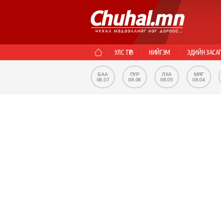
УЛС ТӨР
НИЙГЭМ
ЭДИЙН ЗАСА
БАА
ПҮР
ЛХА
МЯГ
08.07
08.06
08.05
08.04