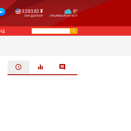
o
3,593.83
₮
8
АНУ ДОЛЛАР
УЛААНБААТАР ХОТ
САД