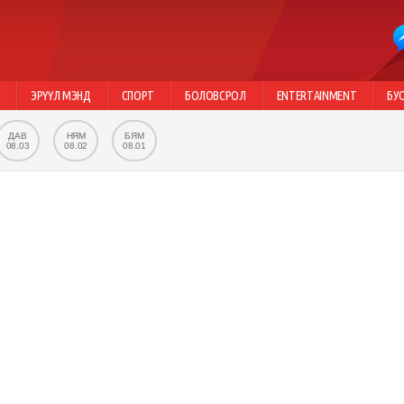
Г
ЭРҮҮЛ МЭНД
СПОРТ
БОЛОВСРОЛ
ENTERTAINMENT
БУ
ДАВ
НЯМ
БЯМ
08.03
08.02
08.01