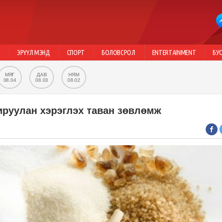
Г
ЭРҮҮЛ МЭНД
СПОРТ
БОЛОВСРОЛ
ENTERTAINMENT
БУ
МЯГ
ДАВ
НЯМ
08.04
08.03
08.02
ируулан хэрэглэх таван зөвлөмж