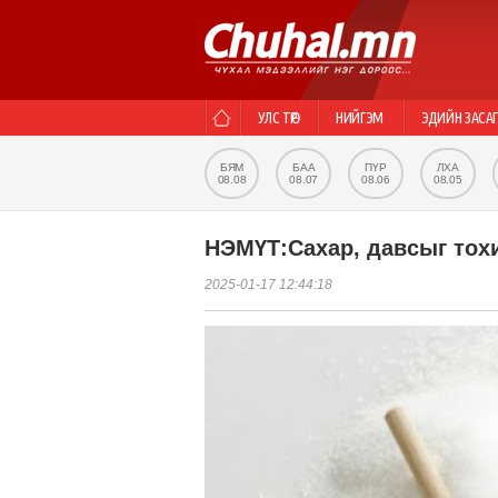
УЛС ТӨР
НИЙГЭМ
ЭДИЙН ЗАСА
БЯМ
БАА
ПҮР
ЛХА
08.08
08.07
08.06
08.05
НЭМҮТ:Сахар, давсыг тох
2025-01-17 12:44:18