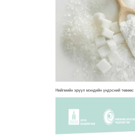
Нийгмийн эрүүл мэндийн үндэсний төвөөс 