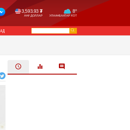
o
3,593.93
₮
8
АНУ ДОЛЛАР
УЛААНБААТАР ХОТ
САД