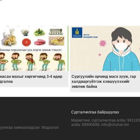
насан махыг хөргөгчинд 3-4 өдөр
Сургуулийн орчинд маск зүүж, гар
дгална
халдваргүйтгэж хэвшүүлэхийг
зөвлөж байна
Сурталчилгаа байршуулах
Маркетинг, сурталчилгаа алба: 99118
алба: 89990699, info@chuhal.mn
хуулиар хамгаалагдсан. Мэдээлэл