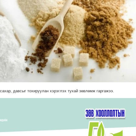
сахар, давсыг тохируулан хэрэглэх тухай зөвлөмж гаргажээ.