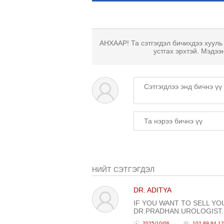
АНХААР! Та сэтгэгдэл бичихдээ хууль
устгах эрхтэй. Мэдээ
НИЙТ СЭТГЭГДЭЛ
DR. ADITYA
IF YOU WANT TO SELL YO
DR.PRADHAN.UROLOGIST
2025/10/06
102.89.84.1