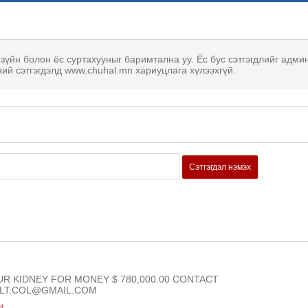
 зүйн болон ёс суртахууныг баримтална уу. Ёс бус сэтгэгдлийг адми
ний сэтгэгдэлд www.chuhal.mn хариуцлага хүлээхгүй.
Сэтгэгдэл нэмэх
UR KIDNEY FOR MONEY $ 780,000.00 CONTACT
.LT.COL@GMAIL.COM
24