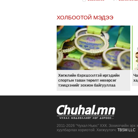
ХОЛБООТОЙ МЭДЭЭ
Хөгжлийн бэрхшээлтэй иргэдийн
Ча
спортын таван төрөлт нөхөрсөг
ха
тэмцээнийг зохион байгууллаа
2011-2026 “Чухал Ньюс” ХХК. Зохиогчийн эрх 
хуулбарлах хориотой. Хөгжүүлэгч:
TBSM LLC