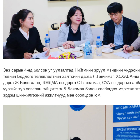
ТОЙРОНД
ЗӨРЧЛИЙН
ХУУЛИЙН
ЭРГЭН
ТОЙРОНД
ЕРӨНХИЙЛӨГЧИЙН
СОНГУУЛЬ-2017
Энэ сарын 4-нд болсон уг уулзалтад Нийгмийн эрүүл мэндийн үндэсни
төвийн Бодлого төлөвлөлтийн хэлтсийн дарга Л.Ганчимэг, ХСХАБА-ны
дарга Ж.Баясгалан, ЭМДМА-ны дарга С.Гэрэлмаа, СУА-ны даргын алб
үүргийг түр хавсран гүйцэтгэгч Б.Баярмаа болон холбогдох мэргэжилт
эрдэм шинжилгээний ажилтнууд мөн оролцсон юм.