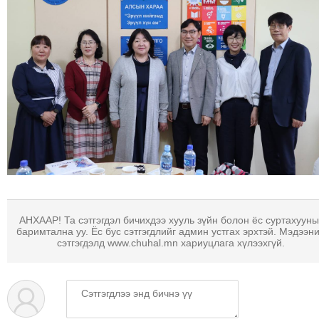
АНХААР! Та сэтгэгдэл бичихдээ хууль зүйн болон ёс суртахууны
баримтална уу. Ёс бус сэтгэгдлийг админ устгах эрхтэй. Мэдээн
сэтгэгдэлд www.chuhal.mn хариуцлага хүлээхгүй.