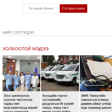
Сэтгэгдэл нэмэх
НИЙТ СЭТГЭГДЭЛ
ХОЛБООТОЙ МЭДЭЭ
Элэг шилжүүлэн
Хүүхдийн түргэн
ЭМЯ: Томуугийн
суулгах чиглэлээр
тусламжийн
тархалтын улмаас
гадны эмч
дуудлагын 50 хувийг
дөрвөн аймаг улбар
мэргэжилтнүүд манай
томуу, томуу төст
шар түвшинд шилжс
улсад суралцаж
өвчин эзэлж байна