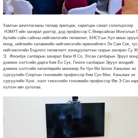
ТОЙРОНД
ГРАНАТ
ДЭЛБЭРСЭН
Хамтын ажиллагааны талаар ярилцаж, харилцан санал солилцохоор
ОСЛЫН
НЭМҮТ-ийн захирал доктор, дэд профессор С.Өнөрсайхан Монголын 
ЭРГЭН
бүлийн сайн сайхны нийгэмлэгийн төлөөлөл, БНСУ-ын Хүн амын эрүүл
ТОЙРОНД
мэнд, нийгмийн халамжийн нийгэмлэгийн ерөнхийлөгч Ли Сам Сик, тус
ТӨВСИЙН
нийгэмлэгийн Бодлого төлөвлөлт зохицуулалтын газрын захирал Су Ж
Э, Жеонбук салбарын захирал Квон Ө Со, Улсан салбарын Эрүүл мэн
ТОДОТГОЛЫН
дэмжих хэлтсийн дарга Ким Ён Сук, Геонги салбарын Эрүүл мэндийг
ЭРГЭН
дэмжих хэлтсийн хөтөлбөрийн менежер Ли Чун Ми болон Ханьяанг их
ТОЙРОНД
сургуулийн Спортын тэнхимийн профессор Ким Сун Мин, Ханьяанг их
сургуулийн Хүнс, хоол тэжээлийн тэнхимийн профессор Өм Э Сон нар
ЕРӨНХИЙЛӨГЧИЙН
хүлээн авч уулзлаа.
СОНГУУЛИЙН
ЭРГЭН
ТОЙРОНД
29
ДҮГЭЭР
СУРГУУЛИЙН
ЭРГЭН