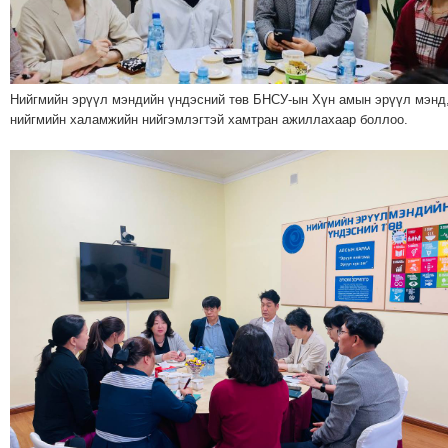
МЭДЭХҮЙ
ТЕХНОЛОГИ
ЭРДЭНЭТ
Нийгмийн эрүүл мэндийн үндэсний төв БНСУ-ын Хүн амын эрүүл мэнд
ҮЙЛДВЭРИЙН
нийгмийн халамжийн нийгэмлэгтэй хамтран ажиллахаар боллоо.
ЭРГЭН
ТОЙРОНД
ХАВРЫН
ЧУУЛГАНЫ
ЭРГЭН
ТОЙРОНД
"ОУВС"-
ИЙН
ЭРГЭН
ТОЙРОНД
"ЖИ
ТАЙМ"ЫН
ЭРГЭН