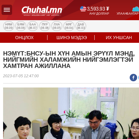
3,593.93
₮
АНУ ДОЛЛАР
УЛААНБААТАР
УЛС
ТӨР
НЯМ
БЯМ
БАА
ПҮР
ЛХА
МЯГ
ДАВ
08.09
08.08
08.07
08.06
08.05
08.04
08.03
НИЙГЭМ
ОНЦЛОХ
ШИНЭ МЭДЭЭ
ИХ УНШСАН
ЭДИЙН
ЗАСАГ
НЭМҮТ:БНСУ-ЫН ХҮН АМЫН ЭРҮҮЛ МЭНД,
ЭРҮҮЛ
НИЙГМИЙН ХАЛАМЖИЙН НИЙГЭМЛЭГТЭЙ
МЭНД
ХАМТРАН АЖИЛЛАНА
СПОРТ
2023-07-05 12:47:00
БОЛОВСРОЛ
ENTERTAINMENT
ДЭЛХИЙН
МЭДЭЭ
БИЗНЕС
МЭДЭЭ
НИЙСЛЭЛ
ТАНИН