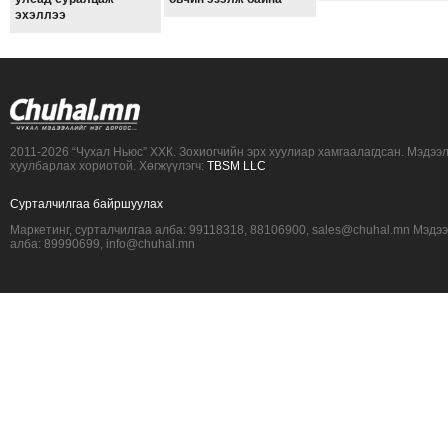
эхэллээ
2011-2026 “Чухал Ньюс” ХХК. Зохиогчийн эрх хуулиар хамгаалагдсан. Мэдээ
хуулбарлах хориотой. Хөгжүүлэгч:
TBSM LLC
Сурталчилгаа байршуулах
Маркетинг, сурталчилгаа алба: 99118318, 88106900, sales@chuhal.mn Мэдэ
алба: 89990699, info@chuhal.mn