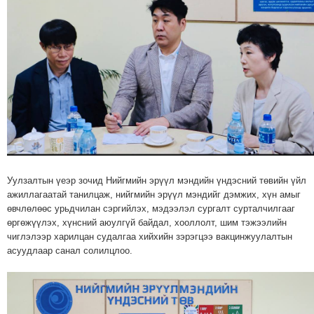
Уулзалтын үеэр зочид Нийгмийн эрүүл мэндийн үндэсний төвийн үйл
ажиллагаатай танилцаж, нийгмийн эрүүл мэндийг дэмжих, хүн амыг
өвчлөлөөс урьдчилан сэргийлэх, мэдээлэл сургалт сурталчилгааг
өргөжүүлэх, хүнсний аюулгүй байдал, хооллолт, шим тэжээлийн
чиглэлээр харилцан судалгаа хийхийн зэрэгцээ вакцинжуулалтын
асуудлаар санал солилцлоо.